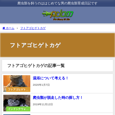
爬虫類を飼うのははじめてな男の爬虫類育成日記です
ホーム
フトアゴヒゲトカゲ
フトアゴヒゲトカゲ
フトアゴヒゲトカゲの記事一覧
温浴について考える！
2020年1月7日
フトアゴヒゲトカ
ゲ
爬虫類が脱走した時の探し方！
2019年11月12日
インドシナウォー
タードラゴン