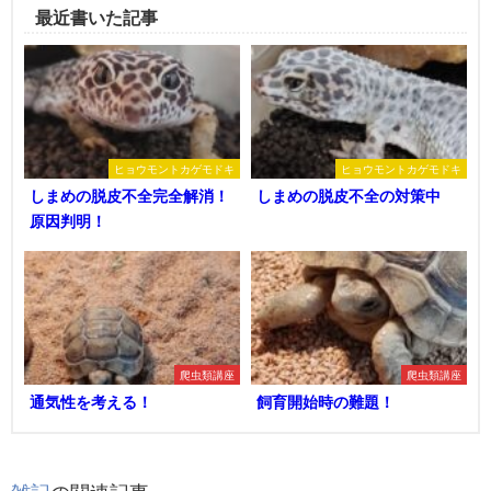
最近書いた記事
ヒョウモントカゲモドキ
ヒョウモントカゲモドキ
しまめの脱皮不全完全解消！
しまめの脱皮不全の対策中
原因判明！
爬虫類講座
爬虫類講座
通気性を考える！
飼育開始時の難題！