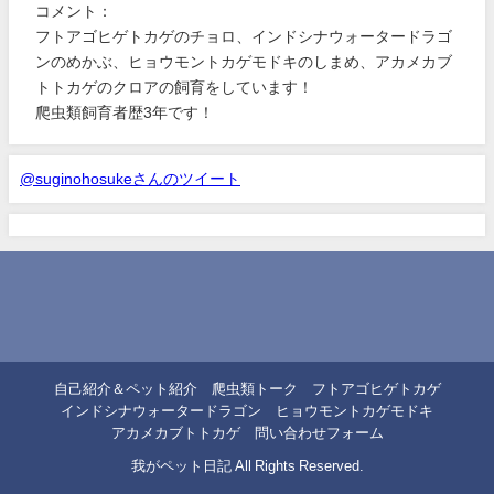
コメント：
フトアゴヒゲトカゲのチョロ、インドシナウォータードラゴ
ンのめかぶ、ヒョウモントカゲモドキのしまめ、アカメカブ
トトカゲのクロアの飼育をしています！
爬虫類飼育者歴3年です！
@suginohosukeさんのツイート
自己紹介＆ペット紹介
爬虫類トーク
フトアゴヒゲトカゲ
インドシナウォータードラゴン
ヒョウモントカゲモドキ
アカメカブトトカゲ
問い合わせフォーム
我がペット日記 All Rights Reserved.