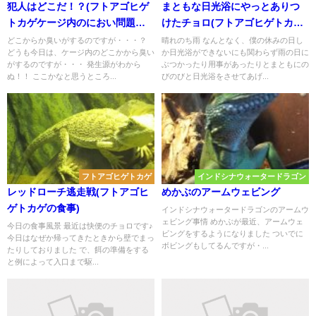
犯人はどこだ！？(フトアゴヒゲ
まともな日光浴にやっとありつ
トカゲケージ内のにおい問題発
けたチョロ(フトアゴヒゲトカゲ
生中)
の日光浴)
どこからか臭いがするのですが・・・？
晴れのち雨 なんとなく、僕の休みの日し
どうも今日は、ケージ内のどこかから臭い
か日光浴ができないにも関わらず雨の日に
がするのですが・・・ 発生源がわから
ぶつかったり用事があったりとまともにの
ぬ！！ ここかなと思うところ...
びのびと日光浴をさせてあげ...
フトアゴヒゲトカゲ
インドシナウォータードラゴン
レッドローチ逃走戦(フトアゴヒ
めかぶのアームウェビング
ゲトカゲの食事)
インドシナウォータードラゴンのアームウ
ェビング事情 めかぶが最近、アームウェ
今日の食事風景 最近は快便のチョロです♪
ビングをするようになりました ついでに
今日はなぜか帰ってきたときから壁でまっ
ボビングもしてるんですが・...
たりしておりました で、餌の準備をする
と例によって入口まで駆...