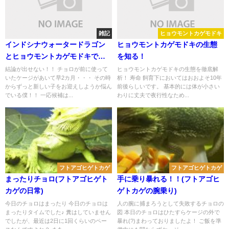
雑記
ヒョウモントカゲモドキ
インドシナウォータードラゴン
ヒョウモントカゲモドキの生態
とヒョウモントカゲモドキで悩
を知る！
む(新しい子を飼うのか！？)
結論が出せない！！ チョロが前に使って
ヒョウモントカゲモドキの生態を徹底解
いたケージがあいて早2カ月・・・ その時
析！ 寿命 飼育下においてはおおよそ10年
からずっと新しい子をお迎えしようか悩ん
前後らしいです。 基本的には体が小さい
でいる僕！！ 一応候補は...
わりに丈夫で夜行性なため...
フトアゴヒゲトカゲ
フトアゴヒゲトカゲ
まったりチョロ(フトアゴヒゲト
手に乗り暴れる！！(フトアゴヒ
カゲの日常)
ゲトカゲの腕乗り)
今日のチョロはまったり 今日のチョロは
人の腕に捕まろうとして失敗するチョロの
まったりタイムでした♪ 糞はしていません
図 本日のチョロはひたすらケージの外で
でしたが、最近は2日に1回くらいのペー
暴れ(?)まわっておりましたよ！ ご飯を準