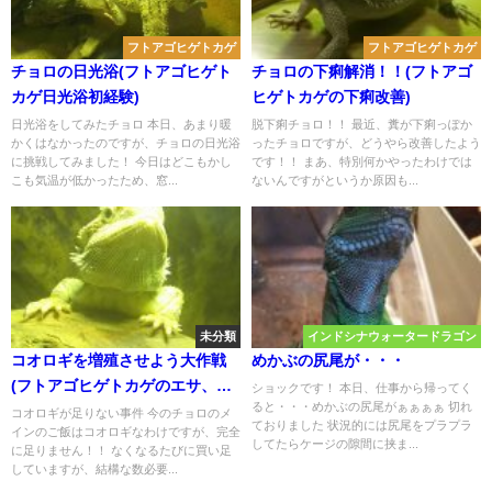
フトアゴヒゲトカゲ
フトアゴヒゲトカゲ
チョロの日光浴(フトアゴヒゲト
チョロの下痢解消！！(フトアゴ
カゲ日光浴初経験)
ヒゲトカゲの下痢改善)
日光浴をしてみたチョロ 本日、あまり暖
脱下痢チョロ！！ 最近、糞が下痢っぽか
かくはなかったのですが、チョロの日光浴
ったチョロですが、どうやら改善したよう
に挑戦してみました！ 今日はどこもかし
です！！ まあ、特別何かやったわけでは
こも気温が低かったため、窓...
ないんですがというか原因も...
未分類
インドシナウォータードラゴン
コオロギを増殖させよう大作戦
めかぶの尻尾が・・・
(フトアゴヒゲトカゲのエサ、コ
ショックです！ 本日、仕事から帰ってく
ると・・・めかぶの尻尾がぁぁぁぁ 切れ
オロギを増やす計画)
コオロギが足りない事件 今のチョロのメ
ておりました 状況的には尻尾をプラプラ
インのご飯はコオロギなわけですが、完全
してたらケージの隙間に挟ま...
に足りません！！ なくなるたびに買い足
していますが、結構な数必要...