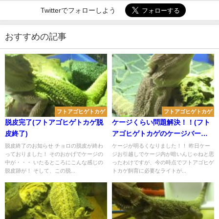
Twitterでフォローしよう
おすすめの記事
フトアゴヒゲトカゲ
フトアゴヒゲトカゲ
脱皮完了(フトアゴヒゲトカゲ脱
ケージくらい問題解決！！(フト
皮終了)
アゴヒゲトカゲのケージバージ
ョンアップからの改善)
脱皮終了のお知らせ チョロの脱皮が終わ
ケージが明るくなりました！！ 昨日ケー
っておりました！ そのおかげでケージの
ジお引越しでケージ内が暗いんじゃねと思
中が・・・ いたるところにこんな感じの
ったわけですが、今の時点でフトアゴヒゲ
脱皮跡が！ そして、この脱...
トカゲ飼育に必要なライトが...