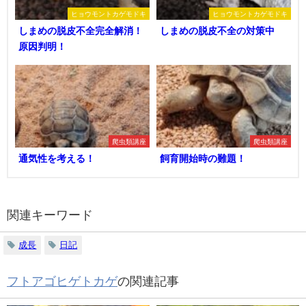
ヒョウモントカゲモドキ
ヒョウモントカゲモドキ
しまめの脱皮不全完全解消！
しまめの脱皮不全の対策中
原因判明！
爬虫類講座
爬虫類講座
通気性を考える！
飼育開始時の難題！
関連キーワード
成長
日記
フトアゴヒゲトカゲ
の関連記事