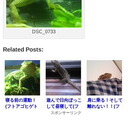
DSC_0733
Related Posts:
寝る前の運動！
遊んで日向ぼっこ
肩に乗る！そして
(フトアゴヒゲト
して昼寝して(フ
離れない！！(フ
カゲの運動？)
トアゴヒゲトカゲ
トアゴヒゲトカゲ
スポンサーリンク
のある1日の過ご
の肩乗り)
し方)