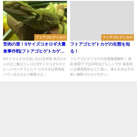
フトアゴヒゲトカゲ
フトアゴヒゲトカゲ
苦肉の策！Sサイズコオロギ大量
フトアゴヒゲトカゲの生態を知
食事作戦(フトアゴヒゲトカゲの
る！
コオロギ追いかけ術)
Sサイズコオロギ追いかけ大作戦 本日のチ
フトアゴヒゲトカゲの生態徹底解析！ 寿
ョロのご飯はリンゴとSサイズコオロギと
命 飼育下では10年ほどらしいです 基本的
レッドローチでしたー コオロギは普段食
には環境変化などに強く、体も丈夫な子が
べているものより断然小さ...
多い種類でかかりやすい...