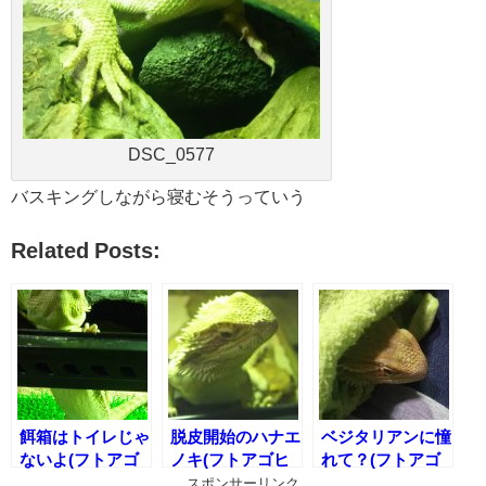
DSC_0577
バスキングしながら寝むそうっていう
Related Posts:
餌箱はトイレじゃ
脱皮開始のハナエ
ベジタリアンに憧
ないよ(フトアゴ
ノキ(フトアゴヒ
れて？(フトアゴ
ヒゲトカゲのトイ
ゲトカゲの脱皮3
ヒゲトカゲの野菜
スポンサーリンク