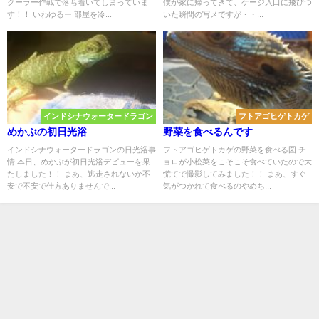
クーラー作戦で落ち着いてしまっていま
僕が家に帰ってきて、ケージ入口に飛びつ
す！！ いわゆるー 部屋を冷...
いた瞬間の写メですが・・...
インドシナウォータードラゴン
フトアゴヒゲトカゲ
めかぶの初日光浴
野菜を食べるんです
インドシナウォータードラゴンの日光浴事
フトアゴヒゲトカゲの野菜を食べる図 チ
情 本日、めかぶが初日光浴デビューを果
ョロが小松菜をこそこそ食べていたので大
たしました！！ まあ、逃走されないか不
慌てで撮影してみました！！ まあ、すぐ
安で不安で仕方ありませんで...
気がつかれて食べるのやめち...