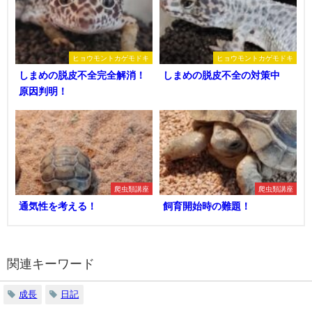
ヒョウモントカゲモドキ
ヒョウモントカゲモドキ
しまめの脱皮不全完全解消！
しまめの脱皮不全の対策中
原因判明！
爬虫類講座
爬虫類講座
通気性を考える！
飼育開始時の難題！
関連キーワード
成長
日記