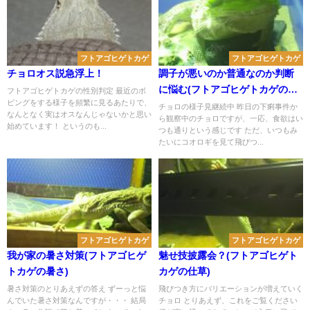
フトアゴヒゲトカゲ
フトアゴヒゲトカゲ
チョロオス説急浮上！
調子が悪いのか普通なのか判断
に悩む(フトアゴヒゲトカゲの体
フトアゴヒゲトカゲの性別判定 最近のボ
ビングをする様子を頻繁に見るあたりで、
調管理)
チョロの様子見継続中 昨日の下痢事件か
なんとなく実はオスなんじゃないかと思い
ら観察中のチョロですが、一応、食欲はい
始めています！ というのも...
つも通りという感じです ただ、いつもみ
たいにコオロギを見て飛びつ...
フトアゴヒゲトカゲ
フトアゴヒゲトカゲ
我が家の暑さ対策(フトアゴヒゲ
魅せ技披露会？(フトアゴヒゲト
トカゲの暑さ)
カゲの仕草)
暑さ対策のとりあえずの答え ずーっと悩
飛びつき方にバリエーションが増えていく
んでいた暑さ対策なんですが・・・ 結局
チョロ とりあえず、これをご覧ください