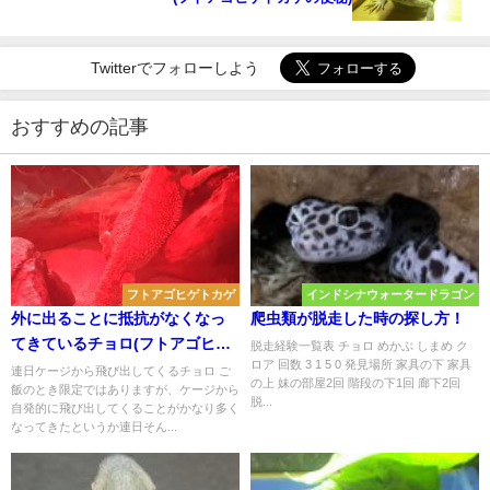
Twitterでフォローしよう
おすすめの記事
フトアゴヒゲトカゲ
インドシナウォータードラゴン
外に出ることに抵抗がなくなっ
爬虫類が脱走した時の探し方！
てきているチョロ(フトアゴヒゲ
脱走経験一覧表 チョロ めかぶ しまめ ク
ロア 回数 3 1 5 0 発見場所 家具の下 家具
トカゲのケージの外での行動)
連日ケージから飛び出してくるチョロ ご
の上 妹の部屋2回 階段の下1回 廊下2回
飯のとき限定ではありますが、ケージから
脱...
自発的に飛び出してくることがかなり多く
なってきたというか連日そん...