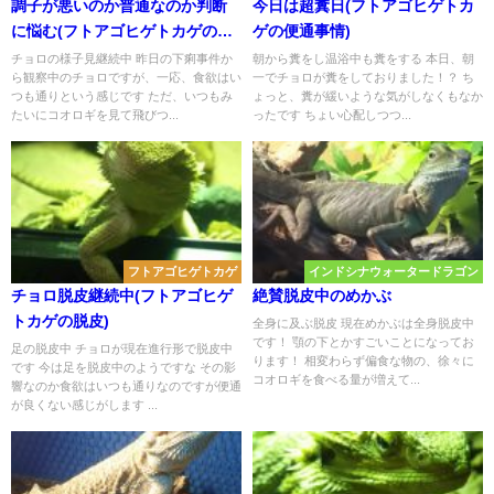
調子が悪いのか普通なのか判断
今日は超糞日(フトアゴヒゲトカ
に悩む(フトアゴヒゲトカゲの体
ゲの便通事情)
調管理)
チョロの様子見継続中 昨日の下痢事件か
朝から糞をし温浴中も糞をする 本日、朝
ら観察中のチョロですが、一応、食欲はい
一でチョロが糞をしておりました！？ ち
つも通りという感じです ただ、いつもみ
ょっと、糞が緩いような気がしなくもなか
たいにコオロギを見て飛びつ...
ったです ちょい心配しつつ...
フトアゴヒゲトカゲ
インドシナウォータードラゴン
チョロ脱皮継続中(フトアゴヒゲ
絶賛脱皮中のめかぶ
トカゲの脱皮)
全身に及ぶ脱皮 現在めかぶは全身脱皮中
です！ 顎の下とかすごいことになってお
足の脱皮中 チョロが現在進行形で脱皮中
ります！ 相変わらず偏食な物の、徐々に
です 今は足を脱皮中のようですな その影
コオロギを食べる量が増えて...
響なのか食欲はいつも通りなのですが便通
が良くない感じがします ...