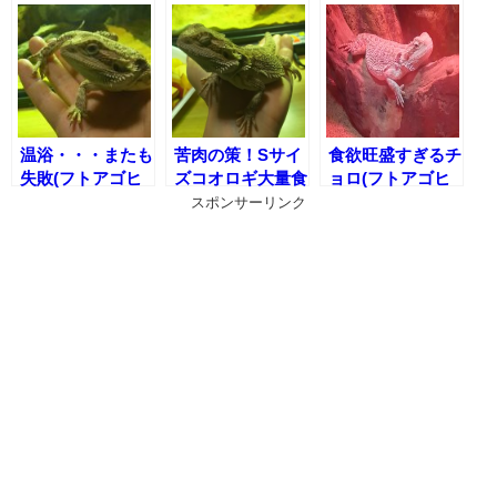
温浴・・・またも
苦肉の策！Sサイ
食欲旺盛すぎるチ
失敗(フトアゴヒ
ズコオロギ大量食
ョロ(フトアゴヒ
ゲトカゲ温浴に慣
事作戦(フトアゴ
ゲトカゲの食欲大
スポンサーリンク
れさせるまでの道
ヒゲトカゲのコオ
暴走)
のり)
ロギ追いかけ術)