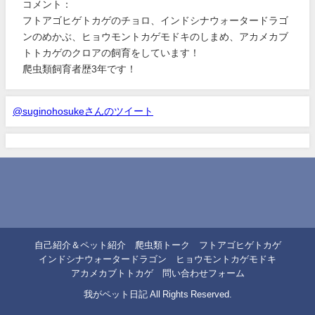
コメント：
フトアゴヒゲトカゲのチョロ、インドシナウォータードラゴ
ンのめかぶ、ヒョウモントカゲモドキのしまめ、アカメカブ
トトカゲのクロアの飼育をしています！
爬虫類飼育者歴3年です！
@suginohosukeさんのツイート
自己紹介＆ペット紹介
爬虫類トーク
フトアゴヒゲトカゲ
インドシナウォータードラゴン
ヒョウモントカゲモドキ
アカメカブトトカゲ
問い合わせフォーム
我がペット日記 All Rights Reserved.