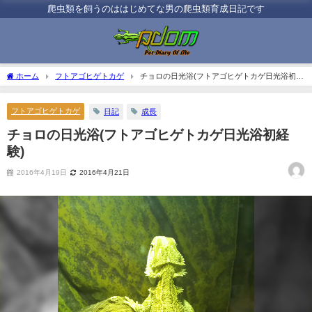
爬虫類を飼うのははじめてな男の爬虫類育成日記です
ホーム
フトアゴヒゲトカゲ
チョロの日光浴(フトアゴヒゲトカゲ日光浴初経
験)
フトアゴヒゲトカゲ
日記
成長
チョロの日光浴(フトアゴヒゲトカゲ日光浴初経
験)
2016年4月19日
2016年4月21日