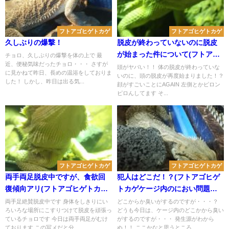
フトアゴヒゲトカゲ
フトアゴヒゲトカゲ
久しぶりの爆撃！
脱皮が終わっていないのに脱皮
が始まった件について(フトアゴ
チョロ、久しぶりの爆撃を体の上で 最
近、便秘気味だったチョロ・・・ さすが
ヒゲトカゲの脱皮)
頭がヤバい！！ 体の脱皮が終わっていな
に見かねて昨日、長めの温浴をしておりま
いのに、頭の脱皮が再度始まりました！？
した！ しかし、昨日は出る気...
顔がすごいことにAGAIN 左側とかピロン
ピロんしてます そ...
フトアゴヒゲトカゲ
フトアゴヒゲトカゲ
両手両足脱皮中ですが、食欲回
犯人はどこだ！？(フトアゴヒゲ
復傾向アリ(フトアゴヒゲトカゲ
トカゲケージ内のにおい問題発
の脱皮)
生中)
両手足絶賛脱皮中です 身体をしきりにい
どこからか臭いがするのですが・・・？
ろいろな場所にこすりつけて脱皮を頑張っ
どうも今日は、ケージ内のどこかから臭い
ているチョロです 今日は両手両足がむけ
がするのですが・・・ 発生源がわから
ております この写メだと分...
ぬ！！ ここかなと思うところ...