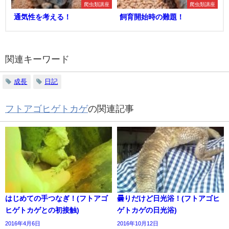
爬虫類講座
爬虫類講座
通気性を考える！
飼育開始時の難題！
関連キーワード
成長
日記
フトアゴヒゲトカゲ
の関連記事
はじめての手つなぎ！(フトアゴ
曇りだけど日光浴！(フトアゴヒ
ヒゲトカゲとの初接触)
ゲトカゲの日光浴)
2016年4月6日
2016年10月12日