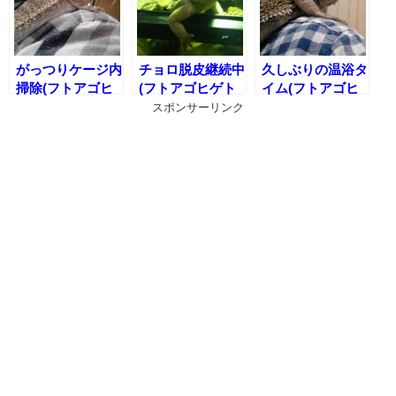
がっつりケージ内
チョロ脱皮継続中
久しぶりの温浴タ
掃除(フトアゴヒ
(フトアゴヒゲト
イム(フトアゴヒ
ゲトカゲのケージ
カゲの脱皮)
ゲトカゲの温浴)
スポンサーリンク
内メンテナンス)