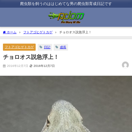
爬虫類を飼うのははじめてな男の爬虫類育成日記です
ホーム
フトアゴヒゲトカゲ
チョロオス説急浮上！
フトアゴヒゲトカゲ
日記
成長
チョロオス説急浮上！
2016年12月7日
2016年12月7日