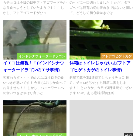
らチョロは今日の日中フトアゴフードをか
のヘビに一目惚れしました！ ただ、タマ
なり食べようとしていたようです！！ し
ゴヘビは飼育の初心者向きではないと聞い
かし、フトアゴフードがびっ...
て、どうして初心者向きでは...
インドシナウォータードラゴン
フトアゴヒゲトカゲ
イエコは無視！！(インドシナウ
餌箱はトイレじゃないよ(フトア
ォータードラゴンのエサ事情)
ゴヒゲトカゲのトイレ事情)
相変わらず・・・ めかぶはコオロギの食
餌箱で糞を3日連続でしちゃうチョロ 最
いつきが悪いです！ 今日も1匹しか食べて
近、チョロがひたすら餌箱に糞をしま
おりません！！ しかし、ハニーワームへ
す！！ というか、今日で3日連続でござい
の食いつきはやはり良いと...
ます いや、ある意味掃除は楽...