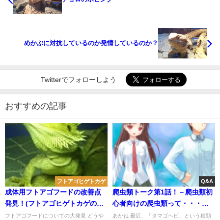
めかぶに対抗しているのか発情しているのか？
Twitterでフォローしよう
おすすめの記事
フトアゴヒゲトカゲ
Q&A
成体用フトアゴフードの改善点
爬虫類トーク第1話！－爬虫類初
発見！(フトアゴヒゲトカゲのフ
心者向けの爬虫類って・・・？
ード餌付け大作戦)
－
フトアゴフードについての大発見 どうや
あかね 最近、「タマゴヘビ」という種類