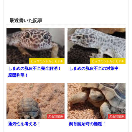
最近書いた記事
ヒョウモントカゲモドキ
ヒョウモントカゲモドキ
しまめの脱皮不全完全解消！
しまめの脱皮不全の対策中
原因判明！
爬虫類講座
爬虫類講座
通気性を考える！
飼育開始時の難題！