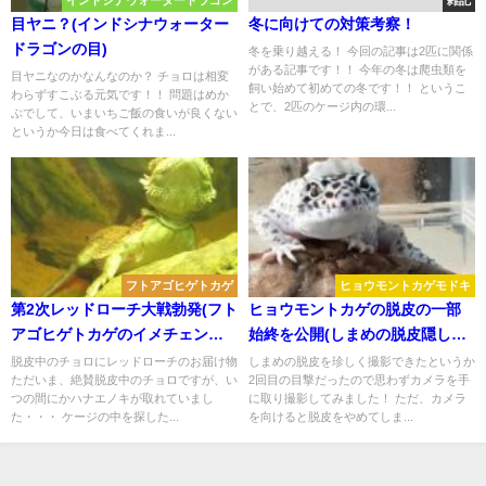
インドシナウォータードラゴン
雑記
目ヤニ？(インドシナウォーター
冬に向けての対策考察！
ドラゴンの目)
冬を乗り越える！ 今回の記事は2匹に関係
がある記事です！！ 今年の冬は爬虫類を
目ヤニなのかなんなのか？ チョロは相変
飼い始めて初めての冬です！！ というこ
わらずすこぶる元気です！！ 問題はめか
とで、2匹のケージ内の環...
ぶでして、いまいちご飯の食いが良くない
というか今日は食べてくれま...
フトアゴヒゲトカゲ
ヒョウモントカゲモドキ
第2次レッドローチ大戦勃発(フト
ヒョウモントカゲの脱皮の一部
アゴヒゲトカゲのイメチェン脱
始終を公開(しまめの脱皮隠し撮
皮)
り)
脱皮中のチョロにレッドローチのお届け物
しまめの脱皮を珍しく撮影できたというか
ただいま、絶賛脱皮中のチョロですが、い
2回目の目撃だったので思わずカメラを手
つの間にかハナエノキが取れていまし
に取り撮影してみました！ ただ、カメラ
た・・・ ケージの中を探した...
を向けると脱皮をやめてしま...