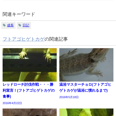
関連キーワード
成長
日記
フトアゴヒゲトカゲ
の関連記事
レッドローチ討伐作戦・・・勝
温浴マスターチョロ(フトアゴヒ
利宣言！(フトアゴヒゲトカゲの
ゲトカゲが温浴に慣れるまで)
食事)
2016年5月18日
2016年4月22日