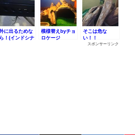
外に出るためな
模様替えbyチョ
そこは危な
ら！(インドシナ
ロケージ
い！！
ウォータードラ
スポンサーリンク
ゴンの脱走計
画？)