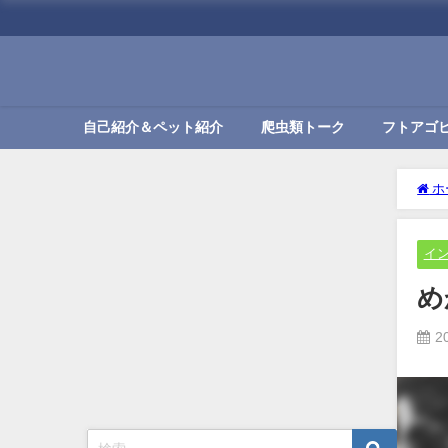
自己紹介＆ペット紹介
爬虫類トーク
フトアゴ
ホ
イ
め
2