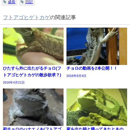
成長
日記
フトアゴヒゲトカゲ
の関連記事
ひたすら外に出たがるチョロ(フ
チョロの動画を2本公開！！
トアゴヒゲトカゲの散歩欲求？)
2016年8月4日
2016年4月21日
初チョロのハナエノキ(フトアゴ
家を出た時と帰ってきたときの