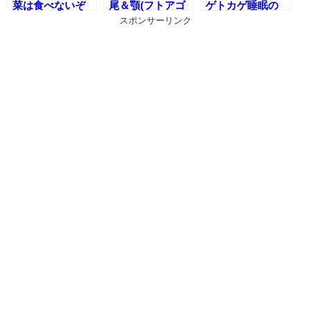
菜は食べないぞ
尾＆顎(フトアゴ
ゲトカゲ睡眠の
(フトアゴヒゲト
ヒゲトカゲの脱
謎)
スポンサーリンク
カゲの食生活)
皮)