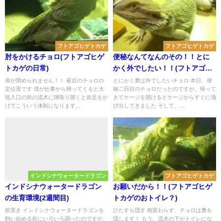
フトアゴヒゲトカゲ
フトアゴヒゲトカゲ
肘をかけるチョロ(フトアゴヒゲ
便秘なんてなんのその！！とに
トカゲの日常)
かく外でしたい！！(フトアゴヒ
ゲトカゲの便秘)
扉が閉められません！！ 最近のチョロの
とにかく糞は外でしたいチョロ 本日、便
定位置です 僕が仕事から帰ってくると大
秘二日目のチョロだったのですが、帰って
抵入口の前の流木に陣取り開くと前足をか
きてケージを開けるとケージからすぐに飛
けてこういう体制になります...
び出してきました そして、...
インドシナウォータードラゴン
フトアゴヒゲトカゲ
インドシナウォータードラゴン
お願いだから！！(フトアゴヒゲ
の生育環境(2週間目)
トカゲのおトイレ？)
前置き インドシナウォータードラゴンを
ひたすら隠す 相変わらず、チョロは糞を
飼い始める前にいろいろ調べたのですが、
隠します！ もう、流木の下がトイレにな