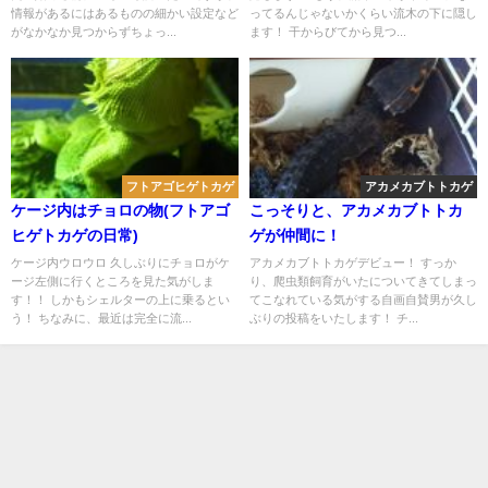
情報があるにはあるものの細かい設定など
ってるんじゃないかくらい流木の下に隠し
がなかなか見つからずちょっ...
ます！ 干からびてから見つ...
フトアゴヒゲトカゲ
アカメカブトトカゲ
ケージ内はチョロの物(フトアゴ
こっそりと、アカメカブトトカ
ヒゲトカゲの日常)
ゲが仲間に！
ケージ内ウロウロ 久しぶりにチョロがケ
アカメカブトトカゲデビュー！ すっか
ージ左側に行くところを見た気がしま
り、爬虫類飼育がいたについてきてしまっ
す！！ しかもシェルターの上に乗るとい
てこなれている気がする自画自賛男が久し
う！ ちなみに、最近は完全に流...
ぶりの投稿をいたします！ チ...