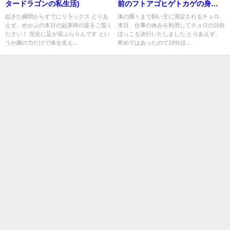
タードラゴンの私生活)
前のフトアゴヒゲトカゲの身体
状態)
起きた瞬間からすでにリラックス とりあ
体の隅々まで飼い主に測定されるチョロ
えず、めかぶの本日の起床時の姿をご覧く
本日、仕事の休みを利用してチョロの日向
ださい！ 完全に足が宙ぶらりんです とい
ぼっこを決行いたしました とりあえず、
うか腕の力だけで体を支え...
寒めではあったので10分ほ...