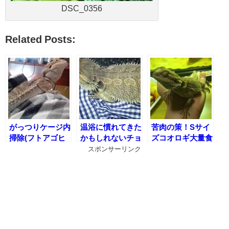
DSC_0356
Related Posts:
がっつりケージ内
温浴に慣れてきた
苦肉の策！Sサイ
掃除(フトアゴヒ
かもしれないチョ
ズコオロギ大量食
ゲトカゲのケージ
ロ(フトアゴヒゲ
事作戦(フトアゴ
スポンサーリンク
内メンテナンス)
トカゲ温浴記録)
ヒゲトカゲのコオ
ロギ追いかけ術)