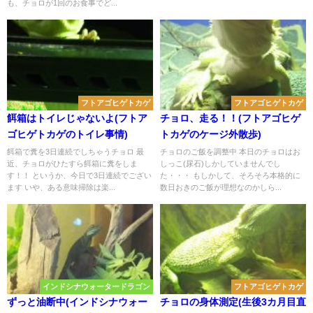
も、チョロが1回のお食事でど...
フトアゴヒゲトカゲ
フトアゴヒゲトカゲ
餌箱はトイレじゃないよ(フトア
チョロ、走る！！(フトアゴヒゲ
ゴヒゲトカゲのトイレ事情)
トカゲのケージ外散歩)
餌箱で糞を3日連続でしちゃうチョロ 最
チョロのご飯を調整中 本日のチョロはお
近、チョロがひたすら餌箱に糞をしま
しっこ(尿石)しかしていませんでし
す！！ というか、今日で3日連続でござい
た・・・ もしかして、そろそろ本格的に
ます いや、ある意味掃除は楽...
数日おきのご飯が理想なのかしら...
インドシナウォータードラゴン
フトアゴヒゲトカゲ
ずっと油断中(インドシナウォー
チョロの身体測定(生後3カ月目直