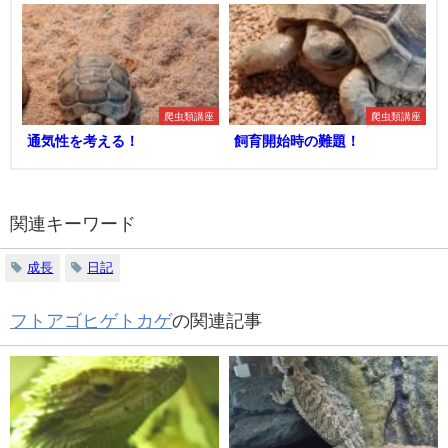
爬虫類講座
爬虫類講座
通気性を考える！
飼育開始時の難題！
関連キーワード
成長
日記
フトアゴヒゲトカゲ
の関連記事