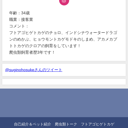
年齢：34歳
職業：接客業
コメント：
フトアゴヒゲトカゲのチョロ、インドシナウォータードラゴ
ンのめかぶ、ヒョウモントカゲモドキのしまめ、アカメカブ
トトカゲのクロアの飼育をしています！
爬虫類飼育者歴3年です！
@suginohosukeさんのツイート
自己紹介＆ペット紹介
爬虫類トーク
フトアゴヒゲトカゲ