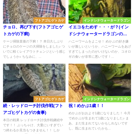
フトアゴヒゲトカゲ
インドシナウォータードラゴン
チョロ、再び下す(フトアゴヒゲ
イエコをためす・・・が？(イン
トカゲの下痢)
ドシナウォータードラゴンの偏
食)
ケージ掃除直後の下痢！？ 本日久しぶり
ハニーワームをよこせ！ めかぶの好き嫌
にチョロのケージの大掃除をしました♪ つ
いが激しいというか、ハニーワームをあげ
いでに軽くレイアウトチェンジという感じ
すぎてしまったのがいけないのか、コオロ
でしょうか♪ ちなみに、...
ギの食いが非常に悪いです！...
フトアゴヒゲトカゲ
インドシナウォータードラゴン
続・レッドローチ討伐作戦(フト
祝！めかぶ1歳！！
アゴヒゲトカゲの食事)
めかぶがおおよそ1歳になりました！ 今月
でめかぶが生まれて1歳になりました♪ ま
本日の戦果 レッドローチ討伐作戦継続中
あ、まだ生まれてないかもしれないです
です！！ ぶっちゃけ、大量にいすぎてい
し、既に生まれていたかも...
つ終わるか見当もつきません！！ しか