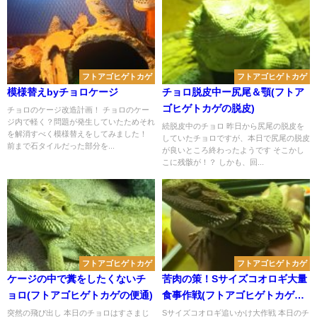
フトアゴヒゲトカゲ
フトアゴヒゲトカゲ
模様替えbyチョロケージ
チョロ脱皮中ー尻尾＆顎(フトア
ゴヒゲトカゲの脱皮)
チョロのケージ改造計画！ チョロのケー
ジ内で軽く？問題が発生していたためそれ
続脱皮中のチョロ 昨日から尻尾の脱皮を
を解消すべく模様替えをしてみました！
していたチョロですが、本日で尻尾の脱皮
前まで石タイルだった部分を...
が良いところ終わったようです そこかし
こに残骸が！？ しかも、回...
フトアゴヒゲトカゲ
フトアゴヒゲトカゲ
ケージの中で糞をしたくないチ
苦肉の策！Sサイズコオロギ大量
ョロ(フトアゴヒゲトカゲの便通)
食事作戦(フトアゴヒゲトカゲの
コオロギ追いかけ術)
突然の飛び出し 本日のチョロはすさまじ
Sサイズコオロギ追いかけ大作戦 本日のチ