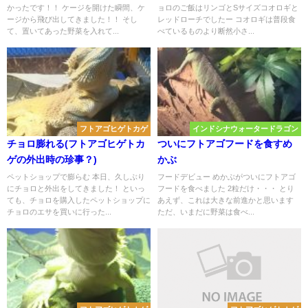
かったです！！ ケージを開けた瞬間、ケ
ョロのご飯はリンゴとSサイズコオロギと
ージから飛び出してきました！！ そし
レッドローチでしたー コオロギは普段食
て、置いてあった野菜を入れて...
べているものより断然小さ...
フトアゴヒゲトカゲ
インドシナウォータードラゴン
チョロ膨れる(フトアゴヒゲトカ
ついにフトアゴフードを食すめ
ゲの外出時の珍事？)
かぶ
ペットショップで膨らむ 本日、久しぶり
フードデビュー めかぶがついにフトアゴ
にチョロと外出をしてきました！ といっ
フードを食べました 2粒だけ・・・ とり
ても、チョロを購入したペットショップに
あえず、これは大きな前進かと思います
チョロのエサを買いに行った...
ただ、いまだに野菜は食べ...