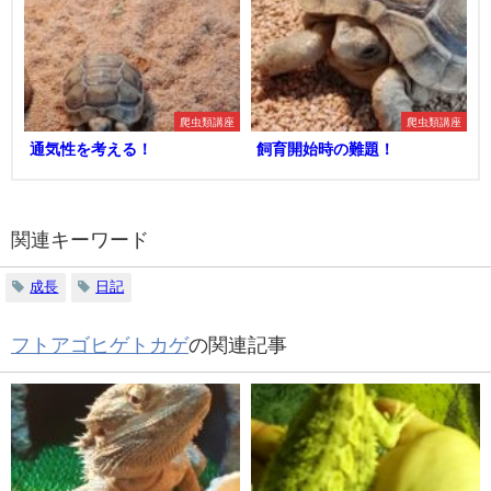
爬虫類講座
爬虫類講座
通気性を考える！
飼育開始時の難題！
関連キーワード
成長
日記
フトアゴヒゲトカゲ
の関連記事