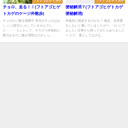
フトアゴヒゲトカゲ
フトアゴヒゲトカゲ
チョロ、走る！！(フトアゴヒゲ
便秘解消？(フトアゴヒゲトカゲ
トカゲのケージ外散歩)
便秘解消)
チョロのご飯を調整中 本日のチョロはお
本格的に脱皮するのかな？ 最近、全然糞
しっこ(尿石)しかしていませんでし
をしないと書いていましたがー、ついにで
た・・・ もしかして、そろそろ本格的に
ました♪ 仕事から帰ってきたらありました
数日おきのご飯が理想なのかしら...
ー ただ、量としては少な...