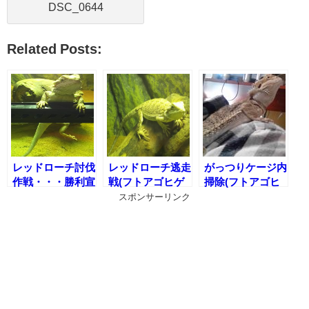
DSC_0644
Related Posts:
レッドローチ討伐
レッドローチ逃走
がっつりケージ内
作戦・・・勝利宣
戦(フトアゴヒゲ
掃除(フトアゴヒ
言！(フトアゴヒ
トカゲの食事)
ゲトカゲのケージ
スポンサーリンク
ゲトカゲの食事)
内メンテナンス)