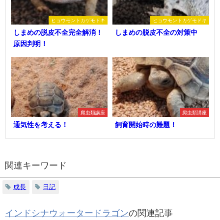
ヒョウモントカゲモドキ
ヒョウモントカゲモドキ
しまめの脱皮不全完全解消！
しまめの脱皮不全の対策中
原因判明！
爬虫類講座
爬虫類講座
通気性を考える！
飼育開始時の難題！
関連キーワード
成長
日記
インドシナウォータードラゴン
の関連記事