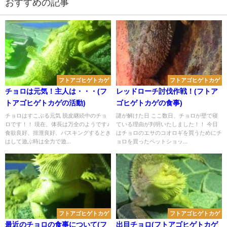
おすすめの記事
フトアゴヒゲトカゲ
フトアゴヒゲトカゲ
チョロは元気！主人は・・・(フ
レッドローチ討伐作戦！(フトア
トアゴヒゲトカゲの活動)
ゴヒゲトカゲの食事)
チョロはすこぶる元気 脱皮継続中のチョ
謎が解けた日 ここ数日、チョロが壁で寝
ロです！！ 現在、体長は万全のようです♪
ている理由が判明いたしました！！ 今日
食欲良好、排泄良好、バスキングするとき
はチョロのエサのコオロギを買うためにチ
はして遊ぶ時は全力で遊...
ョロを買ったペットショッ...
フトアゴヒゲトカゲ
フトアゴヒゲトカゲ
最近のチョロの食事について(フ
出目チョロ(フトアゴヒゲトカゲ