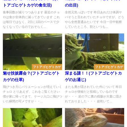
トアゴヒゲトカゲの食生活)
の出目)
食事回数が減りつつあります 最近のチョ
全然元気っぽいです 昨日あれだけ体調ヤ
ロは食が全体的に減ってきています これ
バそうと言われていたチョロですが、どう
は毎日ではなく、2日に1回のペースで少
やら全然普通みたいです 今日一日中観察
なくなっているのでおそらく...
していたところ、割といつも...
フトアゴヒゲトカゲ
フトアゴヒゲトカゲ
魅せ技披露会？(フトアゴヒゲト
深まる謎！！(フトアゴヒゲトカ
カゲの仕草)
ゲのお通じ)
飛びつき方にバリエーションが増えていく
またも糞が隠されていた件について 昨日
チョロ とりあえず、これをご覧ください
チョロが便秘だと投稿しているのです
僕が家に帰ってきて、ケージ入口に飛びつ
が・・・ 岩の下に糞の残骸が大量に隠さ
いた瞬間の写メですが・・...
れておりました・・・ 超乾いて...