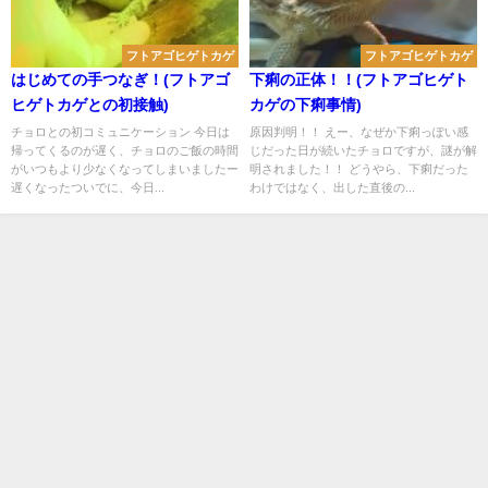
フトアゴヒゲトカゲ
フトアゴヒゲトカゲ
はじめての手つなぎ！(フトアゴ
下痢の正体！！(フトアゴヒゲト
ヒゲトカゲとの初接触)
カゲの下痢事情)
チョロとの初コミュニケーション 今日は
原因判明！！ えー、なぜか下痢っぽい感
帰ってくるのが遅く、チョロのご飯の時間
じだった日が続いたチョロですが、謎が解
がいつもより少なくなってしまいましたー
明されました！！ どうやら、下痢だった
遅くなったついでに、今日...
わけではなく、出した直後の...