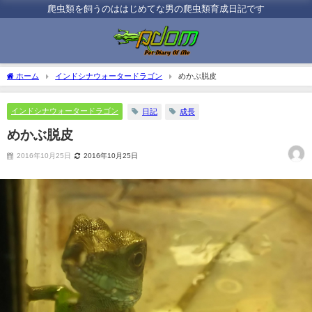
爬虫類を飼うのははじめてな男の爬虫類育成日記です
ホーム
インドシナウォータードラゴン
めかぶ脱皮
インドシナウォータードラゴン
日記
成長
めかぶ脱皮
2016年10月25日
2016年10月25日