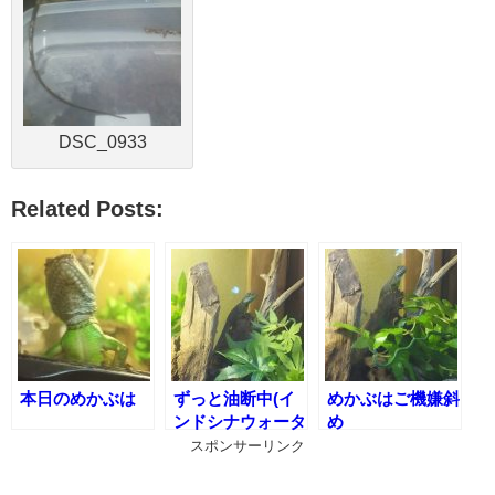
DSC_0933
Related Posts:
本日のめかぶは
ずっと油断中(イ
めかぶはご機嫌斜
ンドシナウォータ
め
ードラゴンの私生
スポンサーリンク
活)