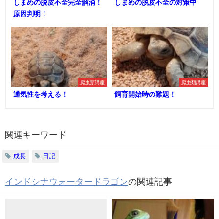
しまめの脱皮不全完全解消！
しまめの脱皮不全の対策中
原因判明！
爬虫類講座
爬虫類講座
通気性を考える！
飼育開始時の難題！
関連キーワード
成長
日記
インドシナウォータードラゴン
の関連記事