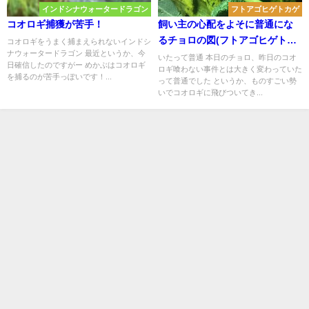
インドシナウォータードラゴン
フトアゴヒゲトカゲ
コオロギ捕獲が苦手！
飼い主の心配をよそに普通にな
るチョロの図(フトアゴヒゲトカ
コオロギをうまく捕まえられないインドシ
ナウォータードラゴン 最近というか、今
ゲの体調)
いたって普通 本日のチョロ、昨日のコオ
日確信したのですがー めかぶはコオロギ
ロギ喰わない事件とは大きく変わっていた
を捕るのが苦手っぽいです！...
って普通でした というか、ものすごい勢
いでコオロギに飛びついてき...