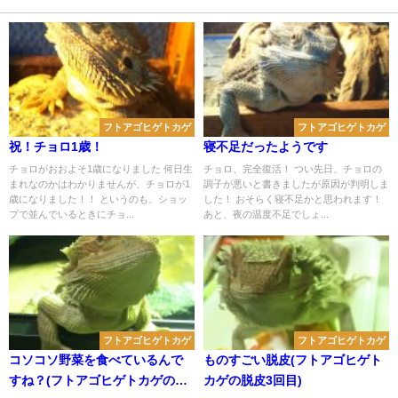
フトアゴヒゲトカゲ
フトアゴヒゲトカゲ
祝！チョロ1歳！
寝不足だったようです
チョロがおおよそ1歳になりました 何日生
チョロ、完全復活！ つい先日、チョロの
まれなのかはわかりませんが、チョロが1
調子が悪いと書きましたが原因が判明しま
歳になりました！！ というのも、ショッ
した！ おそらく寝不足かと思われます！
プで並んでいるときにチョ...
あと、夜の温度不足でしょ...
フトアゴヒゲトカゲ
フトアゴヒゲトカゲ
コソコソ野菜を食べているんで
ものすごい脱皮(フトアゴヒゲト
すね？(フトアゴヒゲトカゲの野
カゲの脱皮3回目)