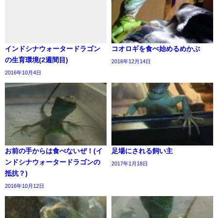
インドシナウォータードラゴン
コオロギを食べ始めるめかぶ
の生育環境(2週間目)
2016年12月14日
2016年10月4日
お前の手からは食べないぜ！(イ
足場にされる飼い主
ンドシナウォータードラゴンの
2017年1月18日
抵抗？)
2016年10月12日