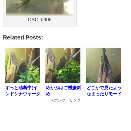
DSC_0906
Related Posts:
ずっと油断中(イ
めかぶはご機嫌斜
どこかで見たよう
ンドシナウォータ
め
なまったりモード
ードラゴンの私生
発動(インドシナ
スポンサーリンク
活)
ウォータードラゴ
ンのリラック
ス？)