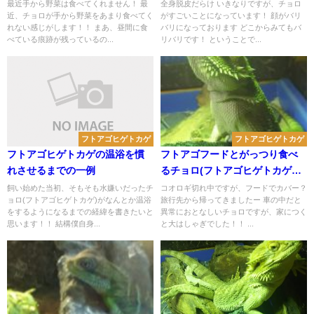
菜事情)
最近手から野菜は食べてくれません！ 最
全身脱皮だらけ いきなりですが、チョロ
近、チョロが手から野菜をあまり食べてく
がすごいことになっています！ 顔がバリ
れない感じがします！！ まあ、昼間に食
バリになっております どこからみてもバ
べている痕跡が残っているの...
リバリです！ ということで...
フトアゴヒゲトカゲ
フトアゴヒゲトカゲ
フトアゴヒゲトカゲの温浴を慣
フトアゴフードとがっつり食べ
れさせるまでの一例
るチョロ(フトアゴヒゲトカゲの
フード餌付け)
飼い始めた当初、そもそも水嫌いだったチ
コオロギ切れ中ですが、フードでカバー？
ョロ(フトアゴヒゲトカゲ)がなんとか温浴
旅行先から帰ってきましたー 車の中だと
をするようになるまでの経緯を書きたいと
異常におとなしいチョロですが、家につく
思います！！ 結構僕自身...
と大はしゃぎでした！！ ...