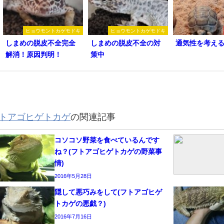
ヒョウモントカゲモドキ
ヒョウモントカゲモドキ
しまめの脱皮不全完全
しまめの脱皮不全の対
通気性を考え
解消！原因判明！
策中
トアゴヒゲトカゲ
の関連記事
コソコソ野菜を食べているんです
ね？(フトアゴヒゲトカゲの野菜事
情)
2016年5月28日
隠して悪巧みをして(フトアゴヒゲ
トカゲの悪戯？)
2016年7月16日