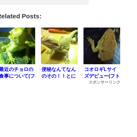
elated Posts:
最近のチョロの
便秘なんてなん
コオロギLサイ
食事について(フ
のその！！とに
ズデビュー(フト
トアゴヒゲトカ
かく外でした
アゴヒゲトカゲ
スポンサーリンク
ゲの食生活)
い！！(フトアゴ
のコオロギサイ
ヒゲトカゲの便
ズ変更)
秘)