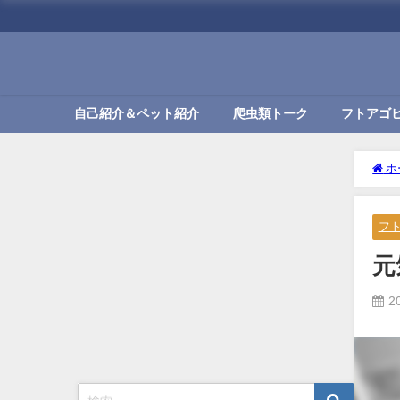
自己紹介＆ペット紹介
爬虫類トーク
フトアゴ
ホ
フ
元
2