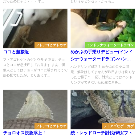
だったのじゃよ・・・ す...
というかピンセットからも...
フトアゴヒゲトカゲ
インドシナウォータードラゴン
ココと超接近
めかぶの手乗りデビュー(インド
シナウォータードラゴンハンド
フトアゴヒゲトカゲとウサギ 本日、チョ
ロとココが急接近しております まあ、僕
リングへの道)
ハンドリング成功？ めかぶの目ヤニ問
個人としてはチョロがココに噛まれそうで
題、解決はしてませんが昨日よりは良くな
超心配でしたが、とりあえず...
ったご様子？ 一応、対策としてはハンド
リングができないため霧吹きを...
フトアゴヒゲトカゲ
フトアゴヒゲトカゲ
チョロオス説急浮上！
続・レッドローチ討伐作戦(フト