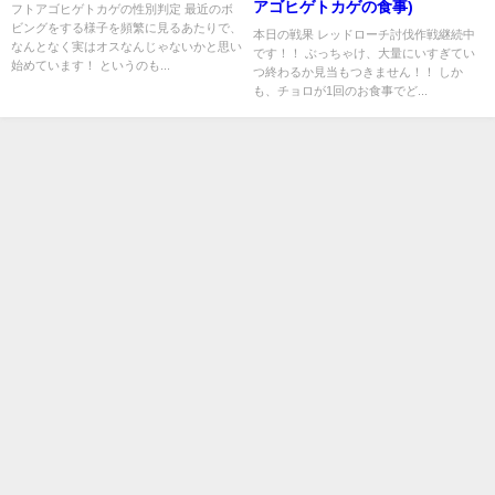
アゴヒゲトカゲの食事)
フトアゴヒゲトカゲの性別判定 最近のボ
ビングをする様子を頻繁に見るあたりで、
本日の戦果 レッドローチ討伐作戦継続中
なんとなく実はオスなんじゃないかと思い
です！！ ぶっちゃけ、大量にいすぎてい
始めています！ というのも...
つ終わるか見当もつきません！！ しか
も、チョロが1回のお食事でど...