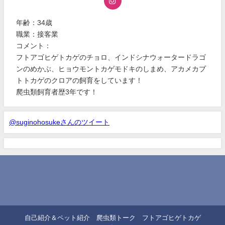
年齢：34歳
職業：接客業
コメント：
フトアゴヒゲトカゲのチョロ、インドシナウォータードラゴ
ンのめかぶ、ヒョウモントカゲモドキのしまめ、アカメカブ
トトカゲのクロアの飼育をしています！
爬虫類飼育者歴3年です！
@suginohosukeさんのツイート
自己紹介＆ペット紹介
爬虫類トーク
フトアゴヒゲトカゲ