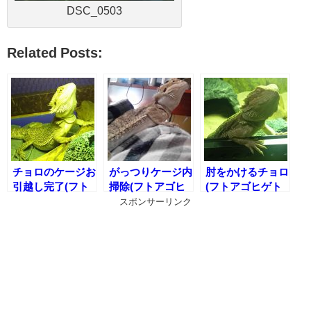
DSC_0503
Related Posts:
チョロのケージお
がっつりケージ内
肘をかけるチョロ
引越し完了(フト
掃除(フトアゴヒ
(フトアゴヒゲト
アゴヒゲトカゲの
ゲトカゲのケージ
カゲの日常)
スポンサーリンク
お引越し)
内メンテナンス)