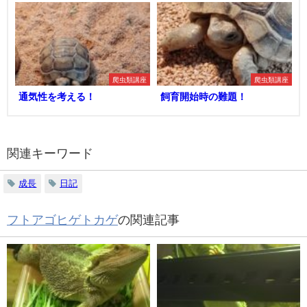
爬虫類講座
爬虫類講座
通気性を考える！
飼育開始時の難題！
関連キーワード
成長
日記
フトアゴヒゲトカゲ
の関連記事