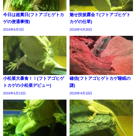
今日は超糞日(フトアゴヒゲトカ
魅せ技披露会？(フトアゴヒゲト
ゲの便通事情)
カゲの仕草)
2016年6月3日
2016年4月26日
小松菜大暴食！！(フトアゴヒゲ
確信(フトアゴヒゲトカゲ睡眠の
トカゲの小松菜デビュー)
謎)
2016年5月13日
2016年4月18日