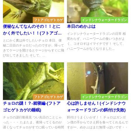
フトアゴヒゲトカゲ
インドシナウォータードラゴン
便秘なんてなんのその！！とに
本日のめかぶは
かく外でしたい！！(フトアゴヒ
インドシナウォータードラゴンの日常 相
変わらず、ハニーワームの食いつきがよ
ゲトカゲの便秘)
とにかく糞は外でしたいチョロ 本日、便
く、コオロギはイマイチです！ そして、
秘二日目のチョロだったのですが、帰って
ハニーワームがなくなりました...
きてケージを開けるとケージからすぐに飛
び出してきました そして、...
フトアゴヒゲトカゲ
インドシナウォータードラゴン
チョロの謎！？-就寝編-(フトア
心は許しません！(インドシナウ
ゴヒゲトカゲの睡眠)
ォータードラゴンの餌付け失敗)
チョロの謎行動発見 つい先日のことじゃ
餌付けうまくいかず！！ チョロはガンガ
った・・・ たまたま、夜帰ってくるのが
ン僕の手からでさえ餌を食べてくれるんで
遅くなってチョロがすでに眠っている時間
すがー、めかぶはまだ無理っぽいです・・