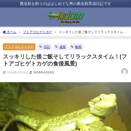
爬虫類を飼うのははじめてな男の爬虫類育成日記です
ホーム
フトアゴヒゲトカゲ
スッキリした後ご飯そしてリラックスタイム！
(フトアゴヒゲトカゲの食後風景)
フトアゴヒゲトカゲ
日記
成長
動画
スッキリした後ご飯そしてリラックスタイム！(フ
トアゴヒゲトカゲの食後風景)
2016年4月29日
2016年4月29日