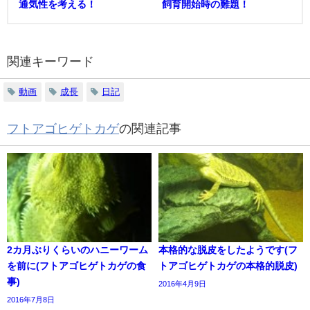
通気性を考える！
飼育開始時の難題！
関連キーワード
動画
成長
日記
フトアゴヒゲトカゲ
の関連記事
2カ月ぶりくらいのハニーワーム
本格的な脱皮をしたようです(フ
を前に(フトアゴヒゲトカゲの食
トアゴヒゲトカゲの本格的脱皮)
事)
2016年4月9日
2016年7月8日