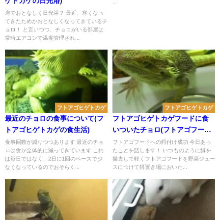
ゲトカゲの日光浴)
...
肩でおとなしく日光浴？ 最近、寒くなっ
てきたためかおとなしくなってきているチ
ョロ！ と言いつつ、チョロがいる部屋は
常時エアコンで温度管理され...
フトアゴヒゲトカゲ
フトアゴヒゲトカゲ
最近のチョロの食事について(フ
フトアゴヒゲトカゲフードに食
トアゴヒゲトカゲの食生活)
いついたチョロ(フトアゴフード
への餌付け)
食事回数が減りつつあります 最近のチョ
フトアゴフードへの餌付け成功 今日あっ
ロは食が全体的に減ってきています これ
たことを話します！ いつものように餌を
は毎日ではなく、2日に1回のペースで少
撤去して軽くフトアゴフードを野菜ジュー
なくなっているのでおそらく...
スにつけて餌置き場においた...