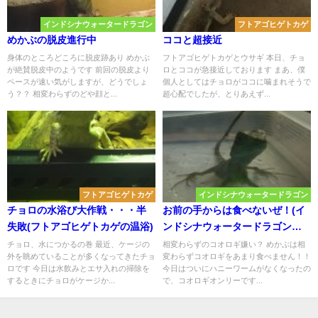
インドシナウォータードラゴン
フトアゴヒゲトカゲ
めかぶの脱皮進行中
ココと超接近
身体のところどころに脱皮跡あり めかぶ
フトアゴヒゲトカゲとウサギ 本日、チョ
が絶賛脱皮中のようです 前回の脱皮より
ロとココが急接近しております まあ、僕
ペースが速い気がしますが、どうでしょ
個人としてはチョロがココに噛まれそうで
う？？ 相変わらずのどや顔と...
超心配でしたが、とりあえず...
フトアゴヒゲトカゲ
インドシナウォータードラゴン
チョロの水浴び大作戦・・・半
お前の手からは食べないぜ！(イ
失敗(フトアゴヒゲトカゲの温浴)
ンドシナウォータードラゴンの
抵抗？)
チョロ、水につかるの巻 最近、ケージの
相変わらずのコオロギ嫌い？ めかぶは相
外を眺めていることが多くなってきたチョ
変わらずコオロギをあまり食べません！！
ロです 今日は水飲みとエサ入れの掃除を
今日はついにハニーワームがなくなったの
するときにチョロがケージか...
で、コオロギオンリーです...